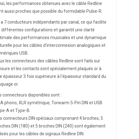
nsi, les performances obtenues avec le câble Redline
nt aussi proches que possible du formidable Pulse-R.
 y a 7 conducteurs indépendants par canal, ce qui facilite
s différentes configurations et garantit une clarté
timale des performances musicales et une dynamique
turelle pour les câbles d’interconnexion analogiques et
mériques USB.
us les connecteurs des câbles Redline sont faits sur
sure et les contacts sont spécialement plaqués or à
e épaisseur 3 fois supérieure à l’épaisseur standard du
aquage or.
s connecteurs disponibles sont :
A phono, XLR symétrique, Tonearm 5-Pin DIN et USB
pe-A et Type-B.
s connecteurs DIN spéciaux comprenant 4 broches, 5
oches DIN (180) et 5 broches DIN (240) sont également
ilisés pour les câbles de signaux Redline DIN.