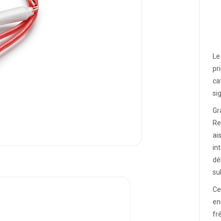
Le
pr
ca
si
Gr
Re
ai
in
dé
su
Ce
en
fr