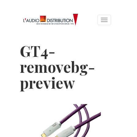
Toggle
navigation
GT4-
removebg-
preview